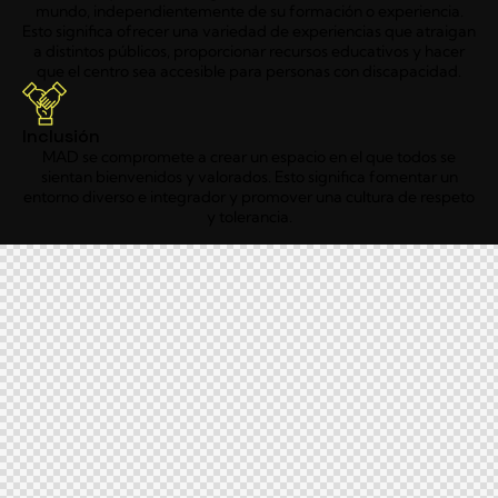
mundo, independientemente de su formación o experiencia.
Esto significa ofrecer una variedad de experiencias que atraigan
a distintos públicos, proporcionar recursos educativos y hacer
que el centro sea accesible para personas con discapacidad.
Inclusión
MAD se compromete a crear un espacio en el que todos se
sientan bienvenidos y valorados. Esto significa fomentar un
entorno diverso e integrador y promover una cultura de respeto
y tolerancia.